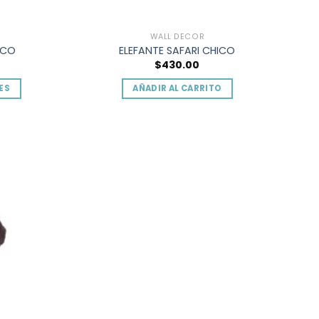
de
o
producto
WALL DECOR
ICO
ELEFANTE SAFARI CHICO
$
430.00
ES
AÑADIR AL CARRITO
o
Add to
Add to
.
wishlist
wishlist
s