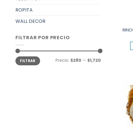
ROPITA
WALL DECOR
RINO
FILTRAR POR PRECIO
Precio
Precio
Precio:
$280
—
$1,720
FILTRAR
mínimo
máximo