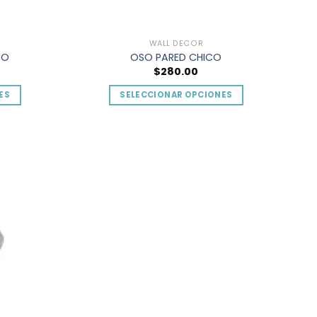
de
producto
WALL DECOR
CO
OSO PARED CHICO
$
280.00
ES
SELECCIONAR OPCIONES
Este
o
producto
tiene
múltiples
Add to
Add to
.
variantes.
wishlist
wishlist
Las
s
opciones
se
pueden
elegir
en
la
página