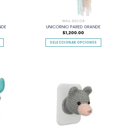
WALL DECOR
NDE
UNICORNIO PARED GRANDE
$
1,200.00
SELECCIONAR OPCIONES
Este
producto
tiene
múltiples
Add to
Add to
variantes.
wishlist
wishlist
Las
opciones
se
pueden
elegir
en
la
página