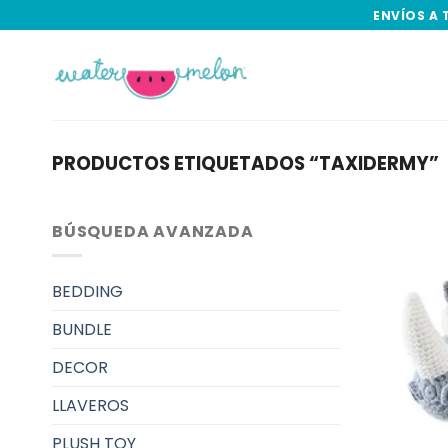
Skip
ENVÍOS A 
to
content
PRODUCTOS ETIQUETADOS “TAXIDERMY”
BÚSQUEDA AVANZADA
BEDDING
BUNDLE
DECOR
LLAVEROS
PLUSH TOY