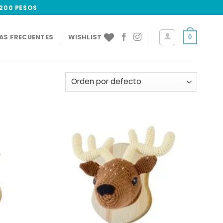
,200 PESOS
AS FRECUENTES
WISHLIST
0
Add to
Add to
wishlist
wishlist