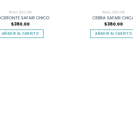
producto
product
WALL DECOR
WALL DECOR
OCERONTE SAFARI CHICO
CEBRA SAFARI CHIC
$
380.00
$
380.00
AÑADIR AL CARRITO
AÑADIR AL CARRITO
Add to
wishlist