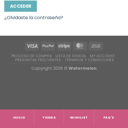
ACCEDER
¿Olvidaste la contraseña?
PROCESO DE COMPRA
LISTA DE DESEOS
MY ACCOUNT
PREGUNTAS FRECUENTES
TÉRMINOS Y CONDICIONES
Copyright 2026 ©
Watermelon
INICIO
TIENDA
WISHLIST
FAQ'S