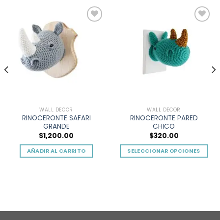
Add to
Add to
wishlist
wishlist
WALL DECOR
WALL DECOR
RINOCERONTE SAFARI
RINOCERONTE PARED
GRANDE
CHICO
$
1,200.00
$
320.00
AÑADIR AL CARRITO
SELECCIONAR OPCIONES
Este
producto
tiene
múltiples
variantes.
Las