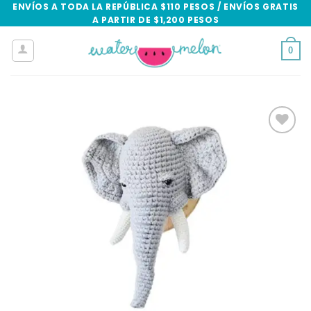
Skip
ENVÍOS A TODA LA REPÚBLICA $110 PESOS / ENVÍOS GRATIS
A PARTIR DE $1,200 PESOS
to
content
0
Add to
wishlist