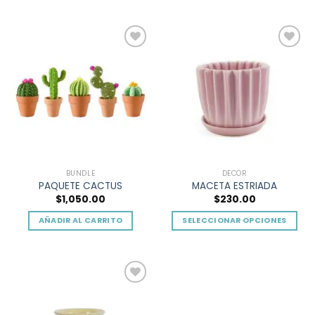
Add to
Add to
wishlist
wishlist
BUNDLE
DECOR
PAQUETE CACTUS
MACETA ESTRIADA
$
1,050.00
$
230.00
AÑADIR AL CARRITO
SELECCIONAR OPCIONES
Este
producto
tiene
múltiples
Add to
variantes.
wishlist
Las