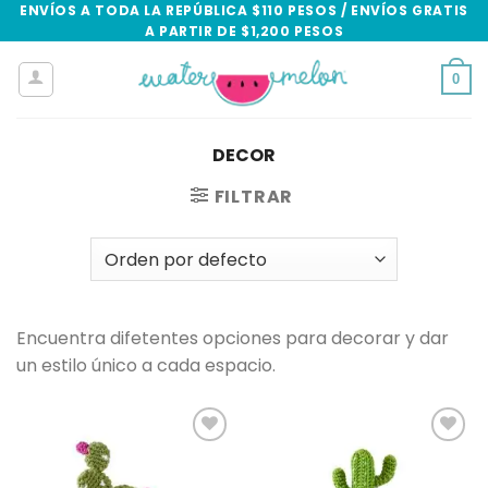
Skip
ENVÍOS A TODA LA REPÚBLICA $110 PESOS / ENVÍOS GRATIS
A PARTIR DE $1,200 PESOS
to
content
0
DECOR
FILTRAR
Encuentra difetentes opciones para decorar y dar
un estilo único a cada espacio.
Add to
Add to
wishlist
wishlist