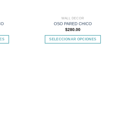
de
producto
WALL DECOR
CO
OSO PARED CHICO
$
280.00
ES
SELECCIONAR OPCIONES
Este
producto
tiene
múltiples
Add to
Add to
variantes.
wishlist
wishlist
Las
opciones
se
pueden
elegir
en
la
página