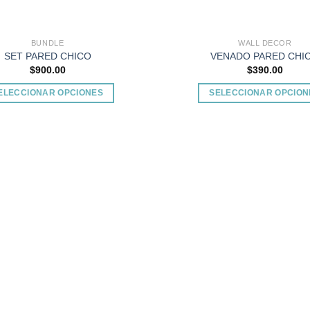
BUNDLE
WALL DECOR
SET PARED CHICO
VENADO PARED CHI
$
900.00
$
390.00
ELECCIONAR OPCIONES
SELECCIONAR OPCION
Este
Este
producto
producto
tiene
tiene
múltiples
múltiples
Add to
variantes.
variantes.
wishlist
Las
Las
opciones
opciones
se
se
pueden
pueden
elegir
elegir
en
en
la
la
página
página