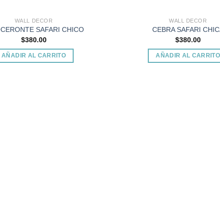
producto
producto
WALL DECOR
WALL DECOR
OCERONTE SAFARI CHICO
CEBRA SAFARI CHIC
$
380.00
$
380.00
AÑADIR AL CARRITO
AÑADIR AL CARRIT
Add to
wishlist