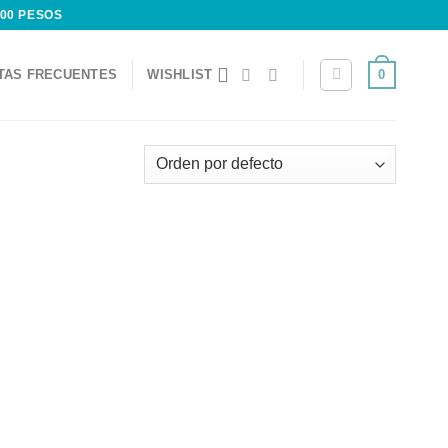
200 PESOS
0
TAS FRECUENTES
WISHLIST
Add to
Add to
wishlist
wishlist