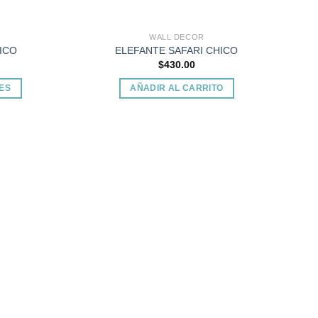
de
producto
WALL DECOR
ICO
ELEFANTE SAFARI CHICO
$
430.00
ES
AÑADIR AL CARRITO
Add to
Add to
wishlist
wishlist