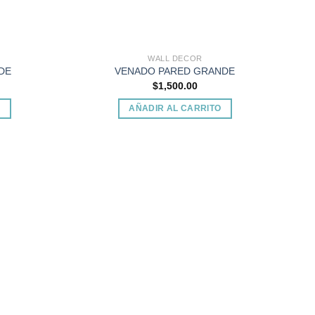
WALL DECOR
DE
VENADO PARED GRANDE
$
1,500.00
O
AÑADIR AL CARRITO
Add to
Add to
wishlist
wishlist