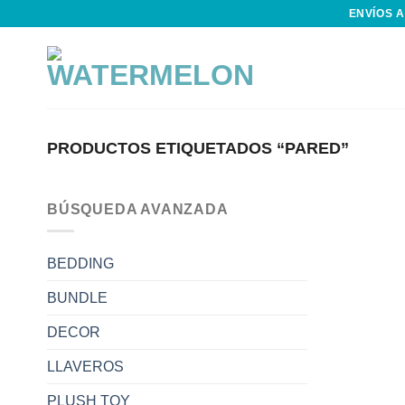
Skip
ENVÍOS A
to
content
PRODUCTOS ETIQUETADOS “PARED”
BÚSQUEDA AVANZADA
BEDDING
BUNDLE
DECOR
LLAVEROS
PLUSH TOY