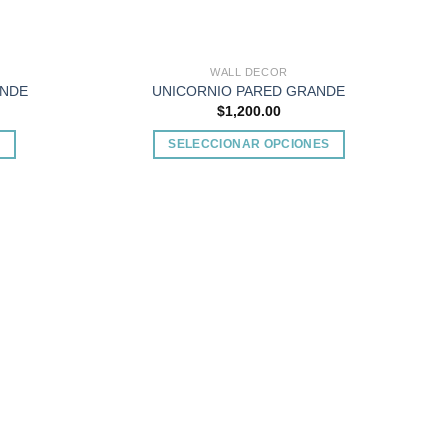
WALL DECOR
ANDE
UNICORNIO PARED GRANDE
$
1,200.00
O
SELECCIONAR OPCIONES
Este
producto
tiene
múltiples
Add to
Add to
variantes.
wishlist
wishlist
Las
opciones
se
pueden
elegir
en
la
página