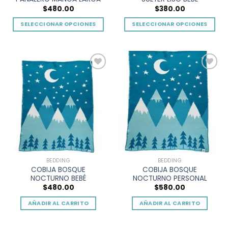
de
$
480.00
$
380.00
producto
SELECCIONAR OPCIONES
SELECCIONAR OPCIONES
Este
Este
producto
producto
tiene
tiene
múltiples
múltiples
Add to
Add to
variantes.
variantes.
wishlist
wishlist
Las
Las
opciones
opciones
se
se
pueden
pueden
elegir
elegir
en
en
la
la
BEDDING
BEDDING
página
página
COBIJA BOSQUE
COBIJA BOSQUE
de
de
NOCTURNO BEBÉ
NOCTURNO PERSONAL
producto
producto
$
480.00
$
580.00
AÑADIR AL CARRITO
AÑADIR AL CARRITO