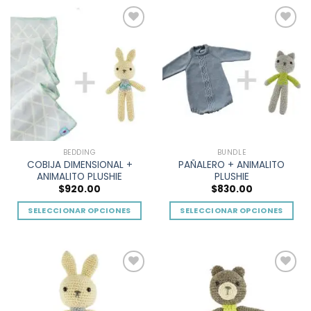
Add to
Add to
wishlist
wishlist
BEDDING
BUNDLE
COBIJA DIMENSIONAL +
PAÑALERO + ANIMALITO
ANIMALITO PLUSHIE
PLUSHIE
$
920.00
$
830.00
SELECCIONAR OPCIONES
SELECCIONAR OPCIONES
Este
Este
producto
producto
tiene
tiene
múltiples
múltiples
Add to
Add to
variantes.
variantes.
wishlist
wishlist
Las
Las