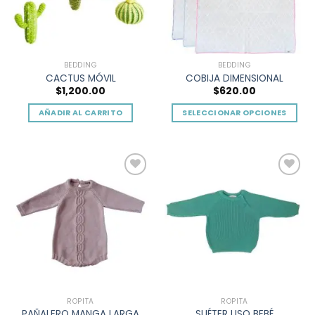
pueden
elegir
en
la
BEDDING
BEDDING
página
CACTUS MÓVIL
COBIJA DIMENSIONAL
de
$
1,200.00
$
620.00
producto
AÑADIR AL CARRITO
SELECCIONAR OPCIONES
Este
producto
tiene
múltiples
Add to
Add to
variantes.
wishlist
wishlist
Las
opciones
se
pueden
elegir
en
la
ROPITA
ROPITA
página
PAÑALERO MANGA LARGA
SUÉTER LISO BEBÉ