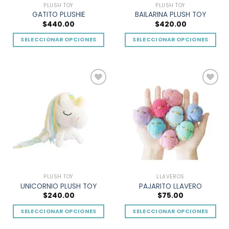
PLUSH TOY
PLUSH TOY
página
página
GATITO PLUSHIE
BAILARINA PLUSH TOY
de
de
$
440.00
$
420.00
producto
producto
SELECCIONAR OPCIONES
SELECCIONAR OPCIONES
Este
Este
producto
producto
tiene
tiene
múltiples
múltiples
Add to
Add to
variantes.
variantes.
wishlist
wishlist
Las
Las
opciones
opciones
se
se
pueden
pueden
elegir
elegir
en
en
la
la
PLUSH TOY
LLAVEROS
página
página
UNICORNIO PLUSH TOY
PAJARITO LLAVERO
de
de
$
240.00
$
75.00
producto
producto
SELECCIONAR OPCIONES
SELECCIONAR OPCIONES
Este
Este