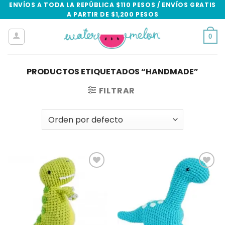
Skip
ENVÍOS A TODA LA REPÚBLICA $110 PESOS / ENVÍOS GRATIS
A PARTIR DE $1,200 PESOS
to
content
0
PRODUCTOS ETIQUETADOS “HANDMADE”
FILTRAR
Add to
Add to
wishlist
wishlist