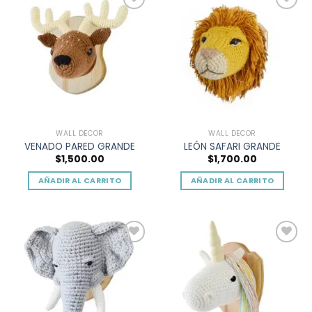
múltiples
Add to
Add to
variantes.
wishlist
wishlist
Las
opciones
se
pueden
elegir
en
la
WALL DECOR
WALL DECOR
página
VENADO PARED GRANDE
LEÓN SAFARI GRANDE
de
$
1,500.00
$
1,700.00
producto
AÑADIR AL CARRITO
AÑADIR AL CARRITO
Add to
Add to
wishlist
wishlist