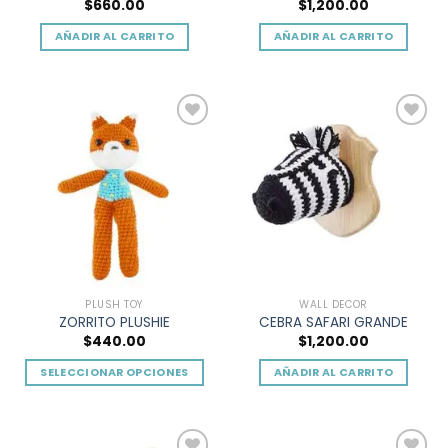
$
660.00
$
1,200.00
AÑADIR AL CARRITO
AÑADIR AL CARRITO
Add to
Add to
wishlist
wishlist
PLUSH TOY
WALL DECOR
ZORRITO PLUSHIE
CEBRA SAFARI GRANDE
$
440.00
$
1,200.00
SELECCIONAR OPCIONES
AÑADIR AL CARRITO
Este
producto
tiene