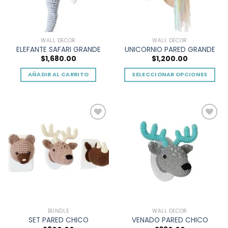
WALL DECOR
WALL DECOR
ELEFANTE SAFARI GRANDE
UNICORNIO PARED GRANDE
$
1,680.00
$
1,200.00
AÑADIR AL CARRITO
SELECCIONAR OPCIONES
Este
producto
tiene
múltiples
Add to
Add to
variantes.
wishlist
wishlist
Las
opciones
se
pueden
elegir
en
la
BUNDLE
WALL DECOR
página
SET PARED CHICO
VENADO PARED CHICO
de