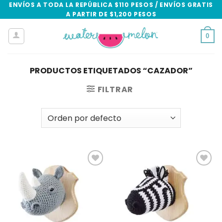
Skip
ENVÍOS A TODA LA REPÚBLICA $110 PESOS / ENVÍOS GRATIS
A PARTIR DE $1,200 PESOS
to
content
0
PRODUCTOS ETIQUETADOS “CAZADOR”
FILTRAR
Add to
Add to
wishlist
wishlist