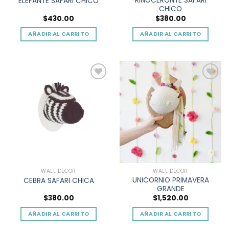
RINOCERONTE SAFARI
ELEFANTE SAFARI CHICO
de
de
CHICO
producto
producto
$
430.00
$
380.00
AÑADIR AL CARRITO
AÑADIR AL CARRITO
Add to
Add to
wishlist
wishlist
WALL DECOR
WALL DECOR
UNICORNIO PRIMAVERA
CEBRA SAFARI CHICA
GRANDE
$
380.00
$
1,520.00
AÑADIR AL CARRITO
AÑADIR AL CARRITO