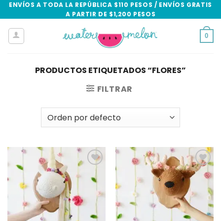
Skip
ENVÍOS A TODA LA REPÚBLICA $110 PESOS / ENVÍOS GRATIS
A PARTIR DE $1,200 PESOS
to
content
0
PRODUCTOS ETIQUETADOS “FLORES”
FILTRAR
Add to
Add to
wishlist
wishlist