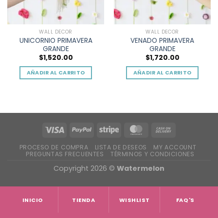
WALL DECOR
WALL DECOR
UNICORNIO PRIMAVERA
VENADO PRIMAVERA
GRANDE
GRANDE
$
1,520.00
$
1,720.00
AÑADIR AL CARRITO
AÑADIR AL CARRITO
PROCESO DE COMPRA
LISTA DE DESEOS
MY ACCOUNT
PREGUNTAS FRECUENTES
TÉRMINOS Y CONDICIONES
Copyright 2026 ©
Watermelon
INICIO
TIENDA
WISHLIST
FAQ'S