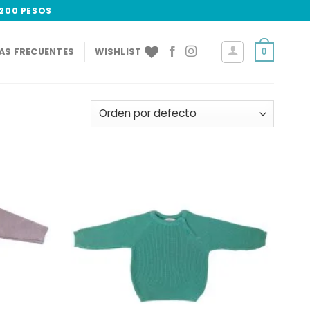
,200 PESOS
AS FRECUENTES
WISHLIST
0
Add to
Add to
wishlist
wishlist