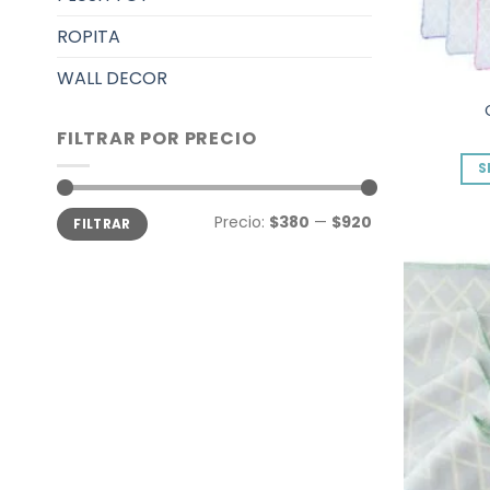
ROPITA
WALL DECOR
FILTRAR POR PRECIO
S
Precio
Precio
Precio:
$380
—
$920
FILTRAR
mínimo
máximo