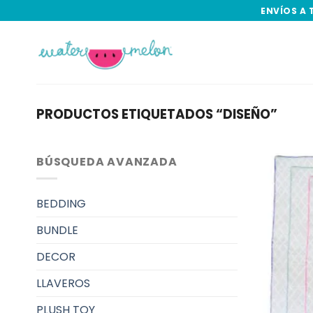
Skip
ENVÍOS A 
to
content
PRODUCTOS ETIQUETADOS “DISEÑO”
BÚSQUEDA AVANZADA
BEDDING
BUNDLE
DECOR
LLAVEROS
PLUSH TOY