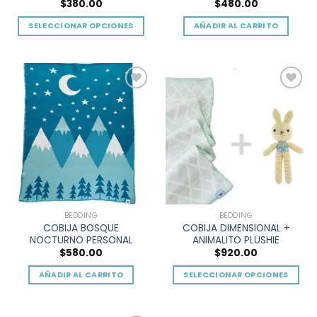
producto
producto
$
380.00
$
480.00
SELECCIONAR OPCIONES
AÑADIR AL CARRITO
Este
producto
tiene
múltiples
Add to
Add to
variantes.
wishlist
wishlist
Las
opciones
se
pueden
elegir
en
la
BEDDING
BEDDING
página
COBIJA BOSQUE
COBIJA DIMENSIONAL +
de
NOCTURNO PERSONAL
ANIMALITO PLUSHIE
producto
$
580.00
$
920.00
AÑADIR AL CARRITO
SELECCIONAR OPCIONES
Este
producto