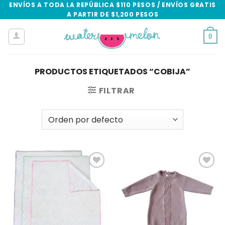
Skip
ENVÍOS A TODA LA REPÚBLICA $110 PESOS / ENVÍOS GRATIS
A PARTIR DE $1,200 PESOS
to
content
0
PRODUCTOS ETIQUETADOS “COBIJA”
FILTRAR
Add to
Add to
wishlist
wishlist