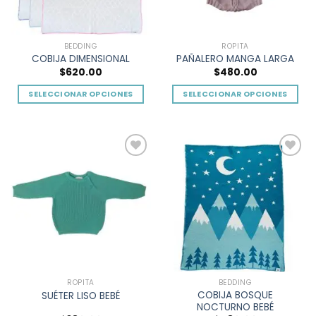
BEDDING
ROPITA
COBIJA DIMENSIONAL
PAÑALERO MANGA LARGA
$
620.00
$
480.00
SELECCIONAR OPCIONES
SELECCIONAR OPCIONES
Este
Este
producto
producto
tiene
tiene
múltiples
múltiples
Add to
Add to
variantes.
variantes.
wishlist
wishlist
Las
Las
opciones
opciones
se
se
pueden
pueden
elegir
elegir
en
en
la
la
ROPITA
BEDDING
página
página
COBIJA BOSQUE
SUÉTER LISO BEBÉ
de
de
NOCTURNO BEBÉ