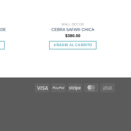
WALL DECOR
NDE
CEBRA SAFARI CHICA
$
380.00
O
AÑADIR AL CARRITO