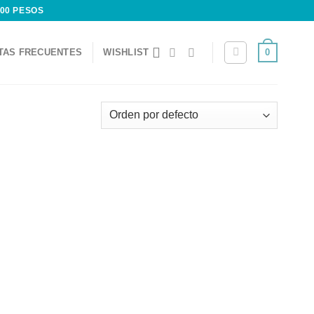
200 PESOS
0
TAS FRECUENTES
WISHLIST
Add to
Add to
wishlist
wishlist