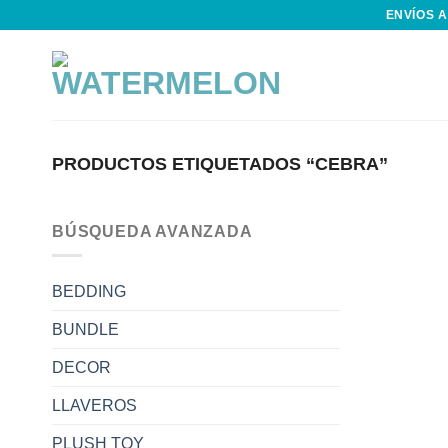
Skip
ENVÍOS A
to
content
PRODUCTOS ETIQUETADOS “CEBRA”
BÚSQUEDA AVANZADA
BEDDING
BUNDLE
DECOR
LLAVEROS
PLUSH TOY