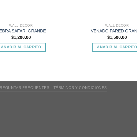
WALL DECOR
WALL DECOR
EBRA SAFARI GRANDE
VENADO PARED GRA
$
1,200.00
$
1,500.00
AÑADIR AL CARRITO
AÑADIR AL CARRIT
REGUNTAS FRECUENTES
TÉRMINOS Y CONDICIONES